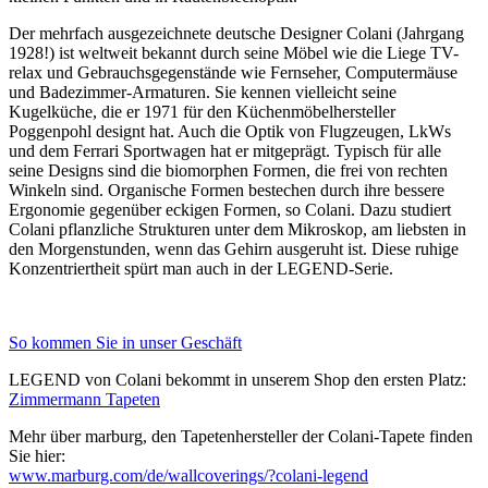
Der mehrfach ausgezeichnete deutsche Designer Colani (Jahrgang
1928!) ist weltweit bekannt durch seine Möbel wie die Liege TV-
relax und Gebrauchsgegenstände wie Fernseher, Computermäuse
und Badezimmer-Armaturen. Sie kennen vielleicht seine
Kugelküche, die er 1971 für den Küchenmöbelhersteller
Poggenpohl designt hat. Auch die Optik von Flugzeugen, LkWs
und dem Ferrari Sportwagen hat er mitgeprägt. Typisch für alle
seine Designs sind die biomorphen Formen, die frei von rechten
Winkeln sind. Organische Formen bestechen durch ihre bessere
Ergonomie gegenüber eckigen Formen, so Colani. Dazu studiert
Colani pflanzliche Strukturen unter dem Mikroskop, am liebsten in
den Morgenstunden, wenn das Gehirn ausgeruht ist. Diese ruhige
Konzentriertheit spürt man auch in der LEGEND-Serie.
So kommen Sie in unser Geschäft
LEGEND von Colani bekommt in unserem Shop den ersten Platz:
Zimmermann Tapeten
Mehr über marburg, den Tapetenhersteller der Colani-Tapete finden
Sie hier:
www.marburg.com/de/wallcoverings/?colani-legend