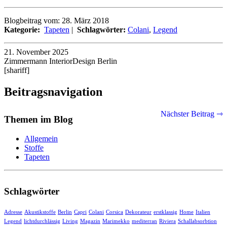
Blogbeitrag vom: 28. März 2018
Kategorie:
Tapeten
|
Schlagwörter:
Colani
,
Legend
21. November 2025
Zimmermann InteriorDesign Berlin
[shariff]
Beitragsnavigation
Nächster Beitrag ⇾
Themen im Blog
Allgemein
Stoffe
Tapeten
Schlagwörter
Adresse
Akustikstoffe
Berlin
Capri
Colani
Corsica
Dekorateur
erstklassig
Home
Italien
Legend
lichtdurchlässig
Living
Magazin
Marimekko
mediterran
Riviera
Schallabsorbtion