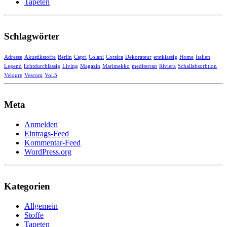
Tapeten
Schlagwörter
Adresse
Akustikstoffe
Berlin
Capri
Colani
Corsica
Dekorateur
erstklassig
Home
Italien
Legend
lichtdurchlässig
Living
Magazin
Marimekko
mediterran
Riviera
Schallabsorbtion
Veloure
Vescom
Vol.5
Meta
Anmelden
Eintrags-Feed
Kommentar-Feed
WordPress.org
Kategorien
Allgemein
Stoffe
Tapeten