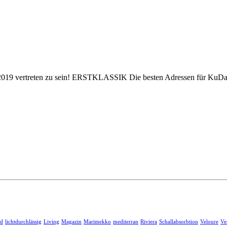
2019 vertreten zu sein! ERSTKLASSIK Die besten Adressen für KuD
nd
lichtdurchlässig
Living
Magazin
Marimekko
mediterran
Riviera
Schallabsorbtion
Veloure
Ve