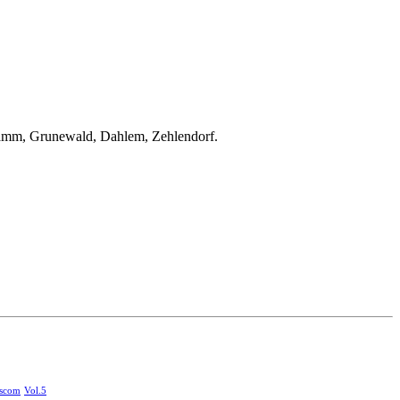
amm, Grunewald, Dahlem, Zehlendorf.
scom
Vol.5